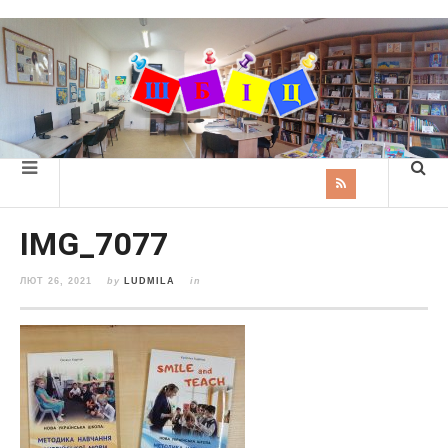
IMG_7077
ЛЮТ 26, 2021
by
LUDMILA
in