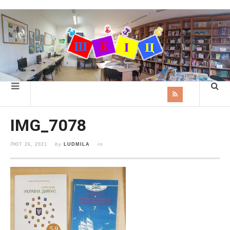
IMG_7078
ЛЮТ 26, 2021
by
LUDMILA
in