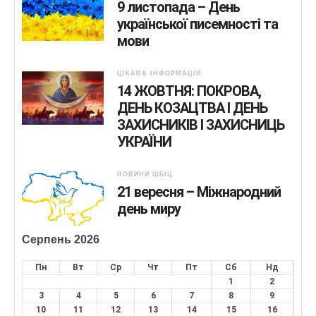
9 листопада – День
української писемності та
мови
ЦІКАВА ІНФОРМАЦІЯ
14 ЖОВТНЯ: ПОКРОВА,
ДЕНЬ КОЗАЦТВА І ДЕНЬ
ЗАХИСНИКІВ І ЗАХИСНИЦЬ
УКРАЇНИ
НОВИНИ ШБІЦ
21 вересня – Міжнародний
день миру
Серпень 2026
Пн
Вт
Ср
Чт
Пт
Сб
Нд
1
2
3
4
5
6
7
8
9
10
11
12
13
14
15
16