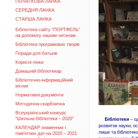
ПОЧАТКОВА ЛАНКА
СЕРЕДНЯ ЛАНКА
СТАРША ЛАНКА
Бібліотека сайту “ПОРТФЕЛЬ”
на допомогу нашим читачам
Бібліотека програмових творів
Поради для батьків
Корисні лінки
Домашній бібліотекар
Бібліотечно-інформаційний
вісник
Нормативні документи
Методична скарбничка
Всеукраїнський конкурс
“Шкільна бібліотека – 2020”
Бібліотеки
– од
розвиток науки, ос
КАЛЕНДАР знаменних і
лише та бібліотека
пам’ятних дат на 2020 – 2021