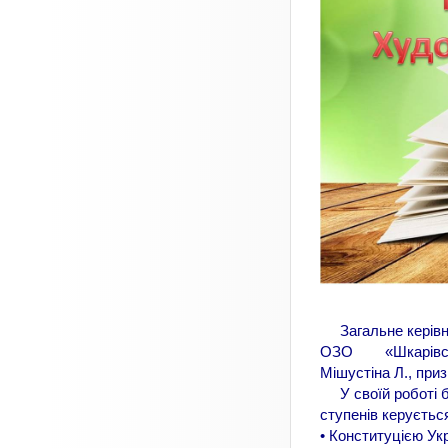
Загальне керівни
ОЗО «Шкарівський
Мішустіна Л., при
У своїй роботі б
ступенів керуєтьс
• Конституцією Укр