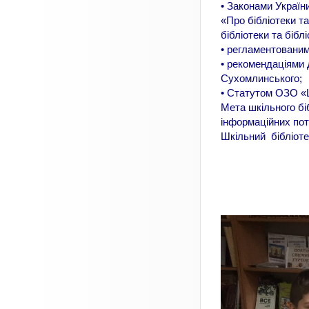
• Законами Україн
«Про бібліотеки т
бібліотеки та біб
• регламентованим
• рекомендаціями Д
Сухомлинського;
• Статутом ОЗО «Ш
Мета шкільного бі
інформаційних пот
Шкільний бібліоте