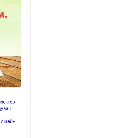
иректор
дувач
 ліцей»