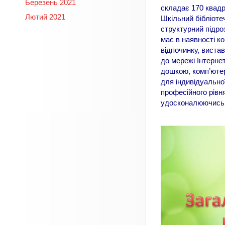
Березень 2021
складає 170 квадр
Лютий 2021
Шкільний бібліоте
структурний підроз
має в наявності к
відпочинку, виста
до мережі Інтерне
дошкою, комп’ютер
для індивідуально
професійного рівн
удосконалюючись 