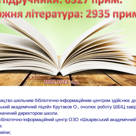
цтво шкільним бібліотечно-інформаційним центром здійснює д
 академічний ліцей» Крутаков О., очолює роботу ШБІЦ заві
значений директором школи.
ібліотечно-інформаційний центр ОЗО «Шкарівський академічний
я:
аїни;