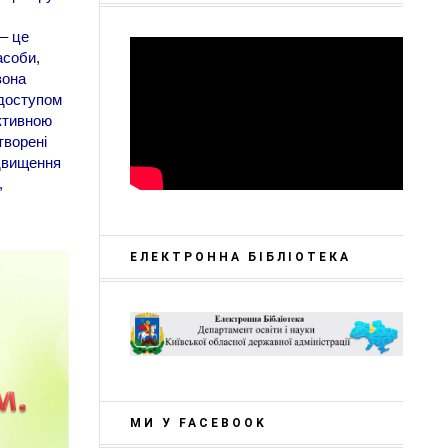
– це
асоби,
зона
 доступом
активною
творені
ідвищення
,
ЕЛЕКТРОННА БІБЛІОТЕКА
МИ У FACEBOOK