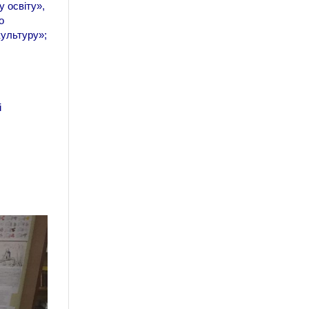
у освіту»,
о
культуру»;
і