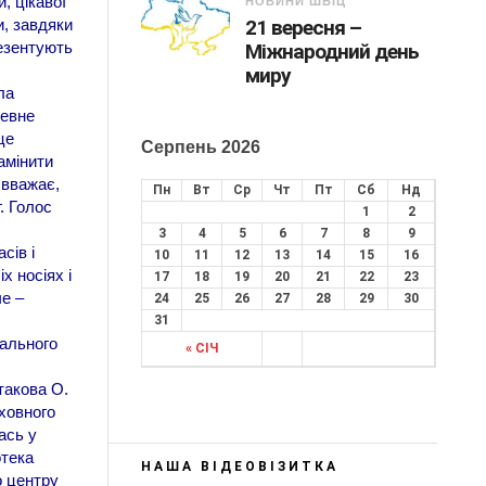
, цікавої
НОВИНИ ШБІЦ
и, завдяки
21 вересня –
резентують
Міжнародний день
миру
ла
певне
це
Серпень 2026
амінити
 вважає,
Пн
Вт
Ср
Чт
Пт
Сб
Нд
. Голос
1
2
3
4
5
6
7
8
9
сів і
10
11
12
13
14
15
16
х носіях і
17
18
19
20
21
22
23
че –
24
25
26
27
28
29
30
31
чального
« СІЧ
такова О.
иховного
ась у
отека
НАША ВІДЕОВІЗИТКА
о центру