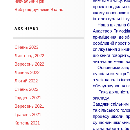
вимогами часу. Біб
навчальний рік
проектної діяльно
Вибір підручників 9 клас
якому поповнюють 
інтелектуальні і к
Наша шкільна біб
ARCHIVES
Анастасія Тимофії
приміщення, де збе
особливий простір
Січень 2023
спілкування з книг
що книга говорить
Листопад 2022
читача не менш ва
Вересень 2022
Основними завданн
Липень 2022
суспільних устроїв
з усіх каналів інф
Лютий 2022
обслуговування на
Січень 2022
Така діяльність б
Грудень 2021
закладу.
Завдяки спільним 
Вересень 2021
та сільського гол
Травень 2021
процесу школи, пр
сучасний шкільний
Квітень 2021
стала набагато бі