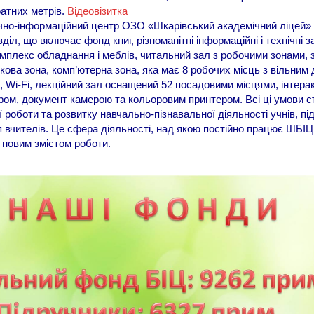
атних метрів.
Відеовізитка
чно-інформаційний центр ОЗО «Шкарівський академічний ліцей» 
діл, що включає фонд книг, різноманітні інформаційні і технічні з
омплекс обладнання і меблів, читальний зал з робочими зонами, 
вкова зона, комп’ютерна зона, яка має 8 робочих місць з вільним
т, Wi-Fi, лекційний зал оснащений 52 посадовими місцями, інтер
ом, документ камерою та кольоровим принтером. Всі ці умови с
ї роботи та розвитку навчально-пізнавальної діяльності учнів, п
я вчителів. Це сфера діяльності, над якою постійно працює ШБІЦ
новим змістом роботи.