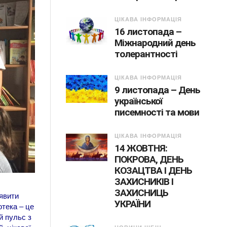
ЦІКАВА ІНФОРМАЦІЯ
16 листопада –
Міжнародний день
толерантності
ЦІКАВА ІНФОРМАЦІЯ
9 листопада – День
української
писемності та мови
ЦІКАВА ІНФОРМАЦІЯ
14 ЖОВТНЯ:
ПОКРОВА, ДЕНЬ
КОЗАЦТВА І ДЕНЬ
ЗАХИСНИКІВ І
ЗАХИСНИЦЬ
уявити
УКРАЇНИ
отека – це
й пульс з