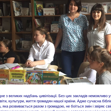
не з великих надбань цивілізації. Без цих закладів неможливо 
віти, культури, життя громадян нашої країни. Адже сучасна біблі
, яка розвивається разом з громадою, не боїться змін і звіряє сві