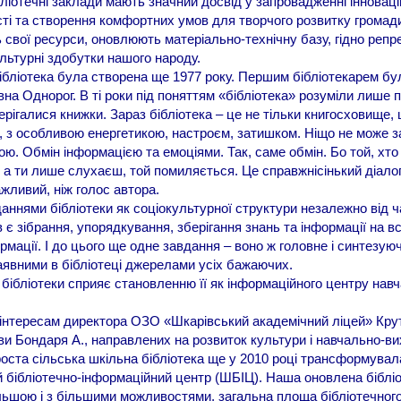
ліотечні заклади мають значний досвід у запровадженні інновацій
сті та створення комфортних умов для творчого розвитку громад
свої ресурси, оновлюють матеріально-технічну базу, гідно реп
ультурні здобутки нашого народу.
ліотека була створена ще 1977 року. Першим бібліотекарем бу
вна Однорог. В ті роки під поняттям «бібліотека» розуміли лише 
рігалися книжки. Зараз бібліотека – це не тільки книгосховище, 
, з особливою енергетикою, настроєм, затишком. Ніщо не може з
ою. Обмін інформацією та емоціями. Так, саме обмін. Бо той, хто
, а ти лише слухаєш, той помиляється. Це справжнісінький діалог
жливий, ніж голос автора.
ями бібліотеки як соціокультурної структури незалежно від ча
 є зібрання, упорядкування, зберігання знань та інформації на всі
ормації. І до цього ще одне завдання – воно ж головне і синтезую
явними в бібліотеці джерелами усіх бажаючих.
ібліотеки сприяє становленню її як інформаційного центру нав
інтересам директора ОЗО «Шкарівський академічний ліцей» Кру
ови Бондаря А., направлених на розвиток культури і навчально-в
оста сільська шкільна бібліотека ще у 2010 році трансформувал
 бібліотечно-інформаційний центр (ШБІЦ). Наша оновлена біблі
льшою і з більшими можливостями, загальна площа бібліотечног