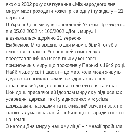
якою з 2002 року святкування «Міжнародного дня
миру» має проходити кожен рік в одну і ту ж дату – 21
вересня.
В Україні День миру встановлений Указом Президента
від 05.02.2002 № 100/2002 «День миру» і
відзначається щорічно 21 вересня.
Емблемою Міжнародного дня миру, є білий голуб з
оливковою гілкою. Уперше цей символ був
представлений на Всесвітньому конгресі
прихильників миру, що проходив у Парижі в 1949 році.
Найбільше у світі щастя – це мир, коли люди живуть
дружно та спокійно, земля не здригається від
страшних вибухів, не ллються сльози горя та втрат.
Цей день присвячений ідеалам миру як у відносинах
усередині держав, так і у відносинах між усіма
державами, народами та покликаний змусити всіх не
тільки задуматись, але й зробити щось заради спокою
на Землі.
З нагоди Дня миру у нашому ліцеї – гімназії пройшли