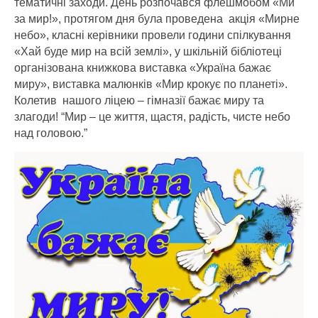
тематичні заходи. День розпочався флешмобом «Ми
за мир!», протягом дня була проведена акція «Мирне
небо», класні керівники провели години спілкування
«Хай буде мир на всій землі», у шкільній бібліотеці
організована книжкова виставка «Україна бажає
миру», виставка малюнків «Мир крокує по планеті».
Колетив нашого ліцею – гімназії бажає миру та
злагоди! “Мир – це життя, щастя, радість, чисте небо
над головою.”