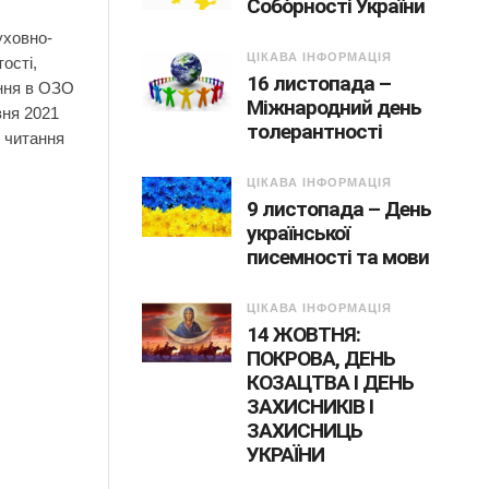
Собо́рності України
уховно-
ЦІКАВА ІНФОРМАЦІЯ
ості,
16 листопада –
ання в ОЗО
Міжнародний день
зня 2021
толерантності
 читання
ЦІКАВА ІНФОРМАЦІЯ
9 листопада – День
української
писемності та мови
ЦІКАВА ІНФОРМАЦІЯ
14 ЖОВТНЯ:
ПОКРОВА, ДЕНЬ
КОЗАЦТВА І ДЕНЬ
ЗАХИСНИКІВ І
ЗАХИСНИЦЬ
УКРАЇНИ