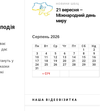
НОВИНИ ШБІЦ
21 вересня –
Міжнародний день
миру
 подія
Серпень 2026
иває
Пн
Вт
Ср
Чт
Пт
Сб
Нд
, дає
1
2
3
4
5
6
7
8
9
10
11
12
13
14
15
16
тануть у
17
18
19
20
21
22
23
24
25
26
27
28
29
30
 казки
31
які
« СІЧ
НАША ВІДЕОВІЗИТКА