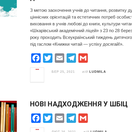
З метою заохочення учнів до читання, розвитку д
ціннісних орієнтацій та естетичних потреб особист
виховання в учнів любові до книги, культури чит
«Шкарівський академічний ліцей» з 23 по 28 бере
року проходить Всеукраїнський тиждень дитячого
під гаслом «Книжки читай — успіху досягай!».
F
T
E
T
G
a
wi
m
el
m
БЕР 25, 2021
від
LUDMILA
c
tt
ail
e
ail
e
er
gr
b
a
o
m
НОВІ НАДХОДЖЕННЯ У ШБІЦ
o
F
T
E
T
G
k
a
wi
m
el
m
ЛЮТ 26, 2021
від
LUDMILA