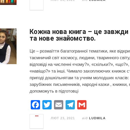
c
tt
ail
e
ail
e
er
gr
b
a
o
m
Кожна нова книга – це завжди
та нове знайомство.
o
k
Це – розмаїття багатогранної тематики, яке відкр
таємничий світ космосу, людини, тваринного світу
відповіді на численні «чому?», «скільки?», «що?»,
«навіщо?» та інші. Чимало захоплюючих книжок с
пригоді дошкільнятам та учням молодших класів:
зарубіжних письменників, народні казки , книжки, 
допоможуть в підготовці
F
T
E
T
G
a
wi
m
el
m
ЛЮТ 23, 2021
від
LUDMILA
c
tt
ail
e
ail