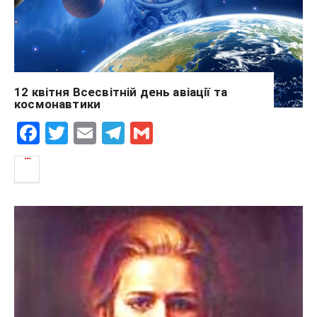
k
12 квітня Всесвітній день авіації та
космонавтики
F
T
E
T
G
a
wi
m
el
m
c
tt
ail
e
ail
e
er
gr
b
a
o
m
o
k