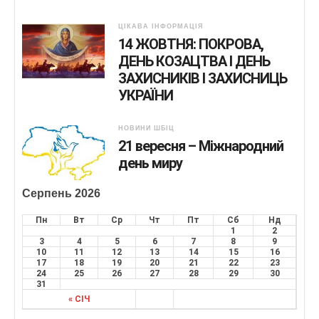
ЦІКАВА ІНФОРМАЦІЯ
14 ЖОВТНЯ: ПОКРОВА,
ДЕНЬ КОЗАЦТВА І ДЕНЬ
ЗАХИСНИКІВ І ЗАХИСНИЦЬ
УКРАЇНИ
НОВИНИ ШБІЦ
21 вересня – Міжнародний
день миру
Серпень 2026
Пн
Вт
Ср
Чт
Пт
Сб
Нд
1
2
3
4
5
6
7
8
9
10
11
12
13
14
15
16
17
18
19
20
21
22
23
24
25
26
27
28
29
30
31
« СІЧ