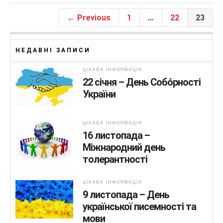
b
a
← Previous
1
…
22
23
o
m
o
НЕДАВНІ ЗАПИСИ
k
ЦІКАВА ІНФОРМАЦІЯ
22 січня – День Собо́рності
України
ЦІКАВА ІНФОРМАЦІЯ
16 листопада –
Міжнародний день
толерантності
ЦІКАВА ІНФОРМАЦІЯ
9 листопада – День
української писемності та
мови