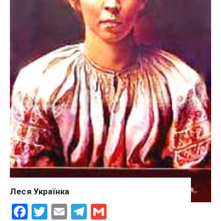
Леся Українка
F
T
E
T
G