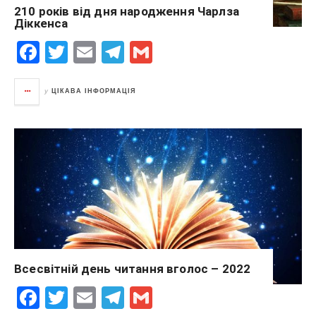
210 років від дня народження Чарлза
Діккенса
F
T
E
T
G
a
wi
m
el
m
c
tt
ail
e
ail
у
ЦІКАВА ІНФОРМАЦІЯ
e
er
gr
b
a
o
m
o
k
Всесвітній день читання вголос – 2022
F
T
E
T
G