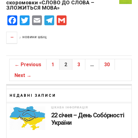
скоромовки «СЛОВО ДО СЛОВА –
ЗЛОЖИТЬСЯ МОВА»
F
T
E
T
G
a
wi
m
el
m
c
tt
ail
e
ail
у
НОВИНИ ШБІЦ
e
er
gr
b
a
← Previous
1
2
3
…
30
o
m
Next →
o
k
НЕДАВНІ ЗАПИСИ
ЦІКАВА ІНФОРМАЦІЯ
22 січня – День Собо́рності
України