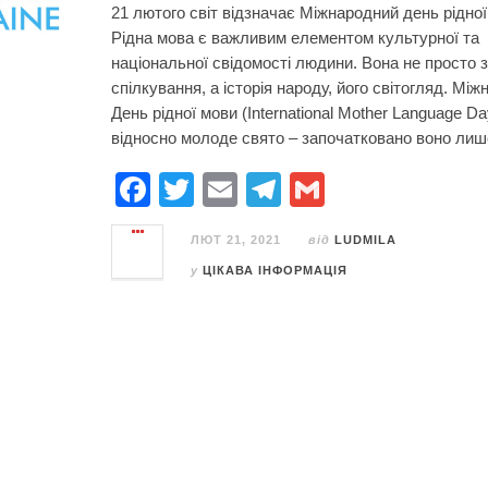
21 лютого світ відзначає Міжнародний день рідної
Рідна мова є важливим елементом культурної та
національної свідомості людини. Вона не просто з
спілкування, а історія народу, його світогляд. Мі
День рідної мови (International Mother Language Da
відносно молоде свято – започатковано воно лиш
F
T
E
T
G
a
wi
m
el
m
ЛЮТ 21, 2021
від
LUDMILA
c
tt
ail
e
ail
у
ЦІКАВА ІНФОРМАЦІЯ
e
er
gr
b
a
o
m
o
k