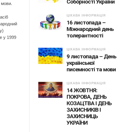
Собо́рності України
 мови.
ЦІКАВА ІНФОРМАЦІЯ
асіб
16 листопада –
жнародний
Міжнародний день
y)
толерантності
е у 1999
ЦІКАВА ІНФОРМАЦІЯ
9 листопада – День
української
писемності та мови
ЦІКАВА ІНФОРМАЦІЯ
14 ЖОВТНЯ:
ПОКРОВА, ДЕНЬ
КОЗАЦТВА І ДЕНЬ
ЗАХИСНИКІВ І
ЗАХИСНИЦЬ
УКРАЇНИ